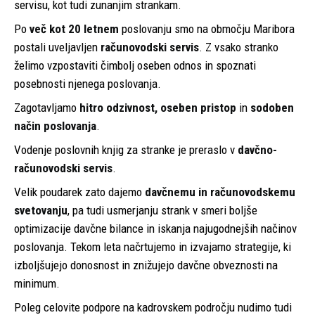
servisu, kot tudi zunanjim strankam.
Po
več kot 20 letnem
poslovanju smo na območju Maribora
postali uveljavljen
računovodski servis
. Z vsako stranko
želimo vzpostaviti čimbolj oseben odnos in spoznati
posebnosti njenega poslovanja.
Zagotavljamo
hitro odzivnost, oseben pristop
in
sodoben
način poslovanja
.
Vodenje poslovnih knjig za stranke je preraslo v
davčno-
računovodski servis
.
Velik poudarek zato dajemo
davčnemu in računovodskemu
svetovanju
, pa tudi usmerjanju strank v smeri boljše
optimizacije davčne bilance in iskanja najugodnejših načinov
poslovanja. Tekom leta načrtujemo in izvajamo strategije, ki
izboljšujejo donosnost in znižujejo davčne obveznosti na
minimum.
Poleg celovite podpore na kadrovskem področju nudimo tudi