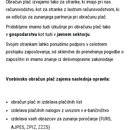
Obračun plač izvajamo tako za stranke, ki imajo pri nas
računovodstvo, kot za stranke z lastnim računovodstvom, ki
se odločijo za zunanjega partnerja pri obračunu plač.
Pridobljene imamo tudi izkušnje pri obračunu plač tako
v
gospodarstvu
kot tudi v
javnem sektorju
.
Svojim strankam lahko ponudimo podporo v celotnem
postopku zaposlovanja, od sklenitve do prenehanja pogodbe o
zaposlitvi in imamo znanje iz delovnopravne zakonodaje.
Vsebinsko obračun plač zajema naslednja opravila:
obračun plač in izdelava plačilnih list
izdelava plačilnih nalogov z uvozom v e-bančništvo
izdelava vseh obrazcev za zunanje poročanje (FURS,
AJPES, ZPIZ, ZZZS)