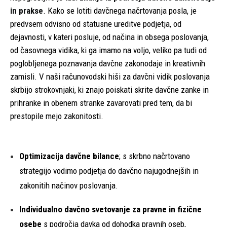
in prakse
. Kako se lotiti davčnega načrtovanja posla, je
predvsem odvisno od statusne ureditve podjetja, od
dejavnosti, v kateri posluje, od načina in obsega poslovanja,
od časovnega vidika, ki ga imamo na voljo, veliko pa tudi od
poglobljenega poznavanja davčne zakonodaje in kreativnih
zamisli. V naši računovodski hiši za davčni vidik poslovanja
skrbijo strokovnjaki, ki znajo poiskati skrite davčne zanke in
prihranke in obenem stranke zavarovati pred tem, da bi
prestopile mejo zakonitosti.
Optimizacija davčne bilance
; s skrbno načrtovano
strategijo vodimo podjetja do davčno najugodnejših in
zakonitih načinov poslovanja.
Individualno davčno svetovanje za pravne in fizične
osebe
s področja davka od dohodka pravnih oseb,