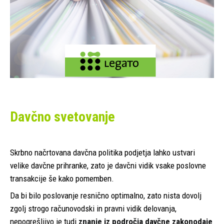
Davčno svetovanje
Skrbno načrtovana davčna politika podjetja lahko ustvari
velike davčne prihranke, zato je davčni vidik vsake poslovne
transakcije še kako pomemben.
Da bi bilo poslovanje resnično optimalno, zato nista dovolj
zgolj strogo računovodski in pravni vidik delovanja,
nepogrešljivo je tudi
znanje iz področja davčne zakonodaje