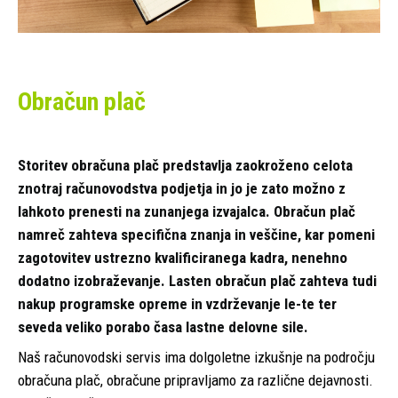
Obračun plač
Storitev obračuna plač predstavlja zaokroženo celota
znotraj računovodstva podjetja in jo je zato možno z
lahkoto prenesti na zunanjega izvajalca. Obračun plač
namreč zahteva specifična znanja in veščine, kar pomeni
zagotovitev ustrezno kvalificiranega kadra, nenehno
dodatno izobraževanje. Lasten obračun plač zahteva tudi
nakup programske opreme in vzdrževanje le-te ter
seveda veliko porabo časa lastne delovne sile.
Naš računovodski servis ima dolgoletne izkušnje na področju
obračuna plač, obračune pripravljamo za različne dejavnosti.