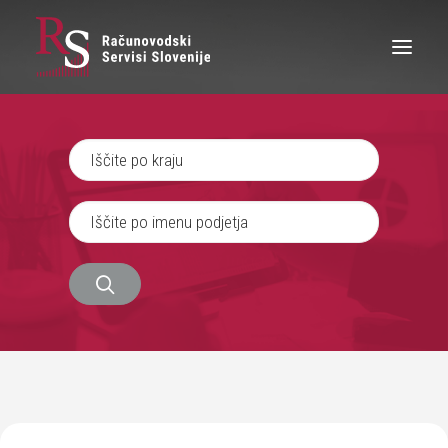
IŠČEM RAČUNOVODJO
SEM RAČUNOVODJA
ZAPOSLITEV
O NAS