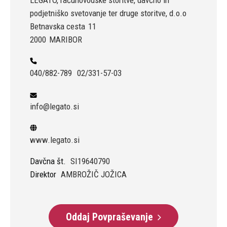
LEGATO, računovodske storitve, davčno in
podjetniško svetovanje ter druge storitve, d.o.o
Betnavska cesta
11
2000
MARIBOR
040/882-789
02/331-57-03
info@legato.si
www.legato.si
Davčna št.
SI19640790
Direktor
AMBROŽIČ JOŽICA
Oddaj Povpraševanje