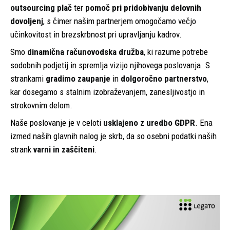
outsourcing plač
ter
pomoč pri pridobivanju delovnih
dovoljenj
, s čimer našim partnerjem omogočamo večjo
učinkovitost in brezskrbnost pri upravljanju kadrov.
Smo
dinamična računovodska družba
, ki razume potrebe
sodobnih podjetij in spremlja vizijo njihovega poslovanja. S
strankami
gradimo zaupanje
in
dolgoročno partnerstvo
,
kar dosegamo s stalnim izobraževanjem, zanesljivostjo in
strokovnim delom.
Naše poslovanje je v celoti
usklajeno z uredbo GDPR
. Ena
izmed naših glavnih nalog je skrb, da so osebni podatki naših
strank
varni in zaščiteni
.