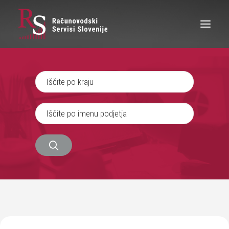
IŠČEM RAČUNOVODJO
SEM RAČUNOVODJA
ZAPOSLITEV
O NAS