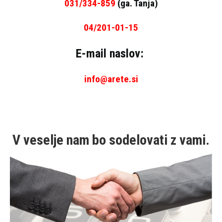
031/334-859
(ga. Tanja)
04/201-01-15
E-mail naslov:
info@arete.si
V veselje nam bo sodelovati z vami.