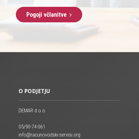
Pogoji včlanitve
O PODJETJU
DEMAR d.o.o.
05/90-74-061
info@racunovodski-servisi.org