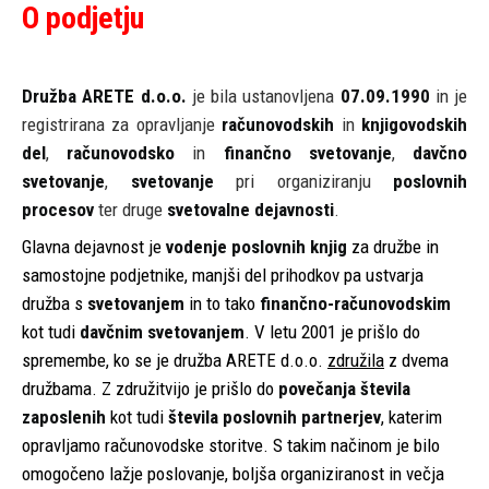
O podjetju
Družba ARETE d.o.o.
je bila ustanovljena
07.09.1990
in je
registrirana za opravljanje
računovodskih
in
knjigovodskih
del
,
računovodsko
in
finančno svetovanje
,
davčno
svetovanje
,
svetovanje
pri organiziranju
poslovnih
procesov
ter druge
svetovalne dejavnosti
.
Glavna dejavnost je
vodenje poslovnih knjig
za družbe in
samostojne podjetnike, manjši del prihodkov pa ustvarja
družba s
svetovanjem
in to tako
finančno-računovodskim
kot tudi
davčnim svetovanjem
. V letu 2001 je prišlo do
spremembe, ko se je družba ARETE d.o.o.
združila
z dvema
družbama. Z združitvijo je prišlo do
povečanja števila
zaposlenih
kot tudi
števila poslovnih partnerjev
, katerim
opravljamo računovodske storitve. S takim načinom je bilo
omogočeno lažje poslovanje, boljša organiziranost in večja