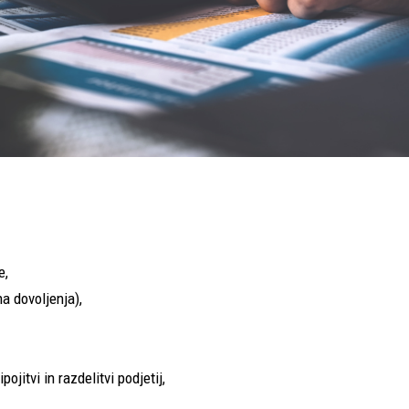
e,
a dovoljenja),
ojitvi in razdelitvi podjetij,