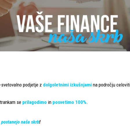
-svetovalno podjetje z
dolgoletnimi izkušnjami
na področju celovit
strankam se
prilagodimo
in
posvetimo 100%
.
e postanejo naša skrb
!