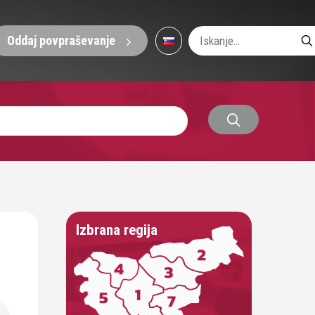
Oddaj povpraševanje
Izbrana regija