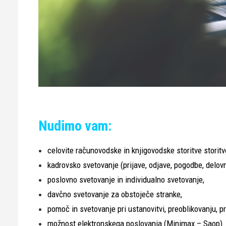
Nudimo vam:
celovite računovodske in knjigovodske storitve storitv
kadrovsko svetovanje (prijave, odjave, pogodbe, delovn
poslovno svetovanje in individualno svetovanje,
davčno svetovanje za obstoječe stranke,
pomoč in svetovanje pri ustanovitvi, preoblikovanju, prip
možnost elektronskega poslovanja (Minimax – Saop)