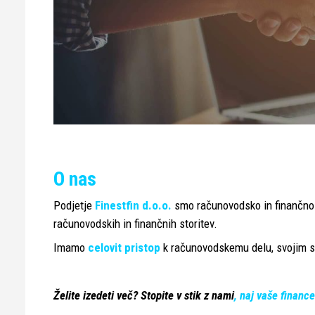
O nas
Podjetje
Finestfin d.o.o.
smo računovodsko in finančno
računovodskih in finančnih storitev.
Imamo
celovit pristop
k računovodskemu delu, svojim 
Želite izedeti več? Stopite v stik z nami
, naj vaše financ