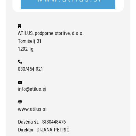
ATILUS, podporne storitve, d.o.o.
Tomišelj
31
1292
Ig
030/454-921
info@atilus.si
www.atilus.si
Davčna št.
SI30448476
Direktor
DIJANA PETRIČ