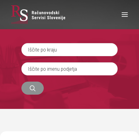
IŠČEM RAČUNOVODJO
SEM RAČUNOVODJA
ZAPOSLITEV
O NAS