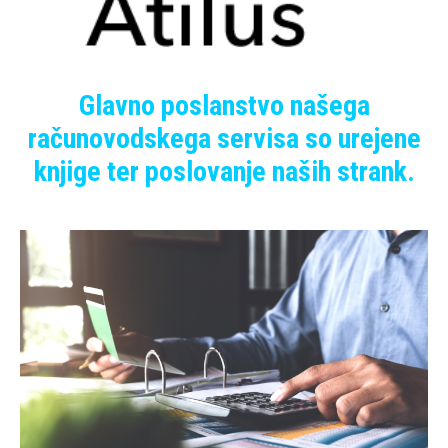
Glavno poslanstvo našega
računovodskega servisa so urejene
knjige ter poslovanje naših strank.