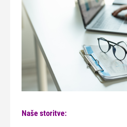
Naše storitve
: