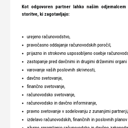
Kot odgovoren partner lahko našim odjemalcem 
storitve, ki zagotavljajo:
urejeno računovodstvo,
pravočasno oddajanje računovodskih poročil,
prijazno in strokovno usposobljeno osebje računovods
zastopanje pred davčnimi in drugimi državnimi organi i
varovanje vaših poslovnih skrivnosti,
davčno svetovanje,
finančno svetovanje,
računovodsko svetovanje,
računovodsko in davčno informiranje,
pravno svetovanje v sodelovanju z zunanjimi partnerji
izdelavo računovodskih, finančnih in poslovnih planov 
ažurno spremljanje računovodske in davčne zakonoda