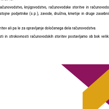
računovodstvo
,
knjigovodstvo
,
računovodske storitve
in
računovods
stojne podjetnike (s.p.), zavode, društva, kmetije in druge zasebn
itev ali pa le za opravljanje določenega dela računovodstva.
sti in strokovnosti računovodskih storitev postavljamo ob bok veli