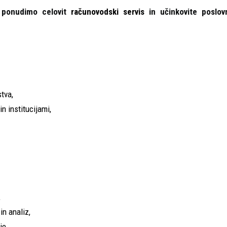
ponudimo celovit
računovodski servis
in učinkovite poslov
tva,
n institucijami,
,
in analiz,
je,