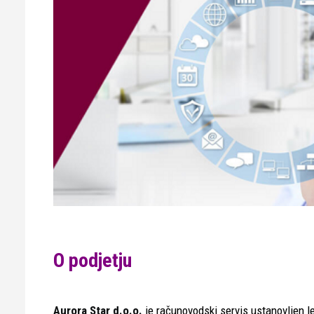
O podjetju
A
urora Star d.o.o.
je računovodski servis ustanovljen l