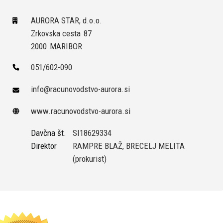
AURORA STAR, d.o.o.
Zrkovska cesta
87
2000
MARIBOR
051/602-090
info@racunovodstvo-aurora.si
www.racunovodstvo-aurora.si
Davčna št.
SI18629334
Direktor
RAMPRE BLAŽ, BRECELJ MELITA
(prokurist)