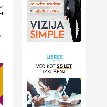
ko
ike
kim