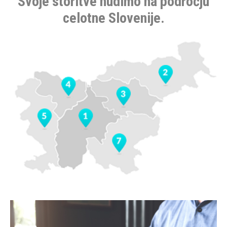
Svoje storitve nudimo na področju
celotne Slovenije.