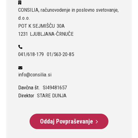
CONSILIA, računovodenje in poslovno svetovanje,
d.o.o.
POT K SEJMIŠČU
30A
1231
LJUBLJANA-ČRNUČE
041/618-179
01/563-20-85
info@consilia.si
Davčna št.
SI49481657
Direktor
STARE DUNJA
Oddaj Povpraševanje