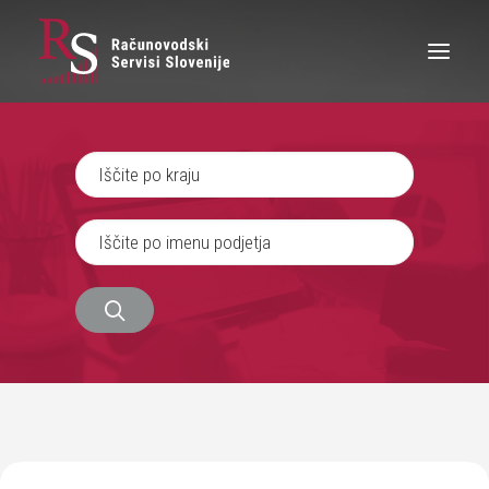
IŠČEM RAČUNOVODJO
SEM RAČUNOVODJA
ZAPOSLITEV
O NAS