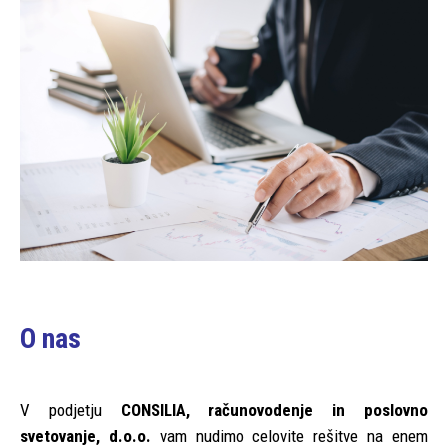
O nas
V podjetju
CONSILIA, računovodenje in poslovno
svetovanje, d.o.o.
v
am nudimo c
elovite rešitve na enem