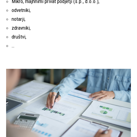
Mikro, majhnimi privat podjetji (s.p., d.o.o.),
odvetniki,
notarji,
zdravniki,
društvi,
…