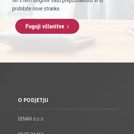
ter s tem dvignite vašo prepoznavnost in si
pridobite nove stranke.
Pogoji včlanitve
O PODJETJU
DEMAR d.o.o.