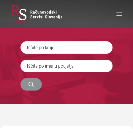
IŠČEM RAČUNOVODJO
SEM RAČUNOVODJA
ZAPOSLITEV
O NAS