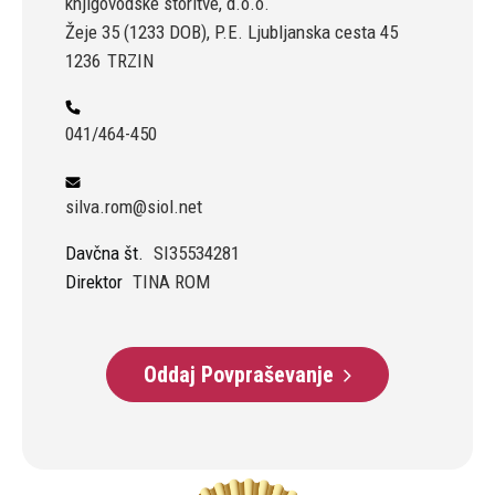
knjigovodske storitve, d.o.o.
Žeje 35 (1233 DOB), P.E. Ljubljanska cesta 45
1236
TRZIN
041/464-450
silva.rom@siol.net
Davčna št.
SI35534281
Direktor
TINA ROM
Oddaj Povpraševanje