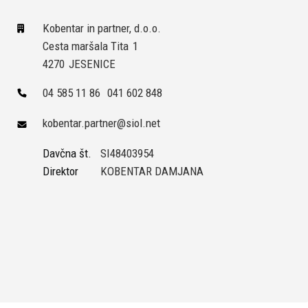
Kobentar in partner, d.o.o.
Cesta maršala Tita
1
4270
JESENICE
04 585 11 86
041 602 848
kobentar.partner@siol.net
Davčna št.
SI48403954
Direktor
KOBENTAR DAMJANA