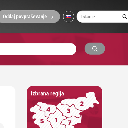
Oddaj povpraševanje
Izbrana regija