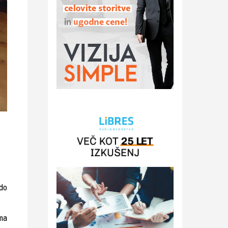
 do
ma