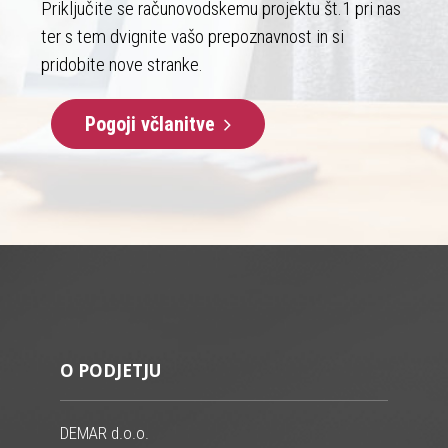
Priključite se računovodskemu projektu št.1 pri nas
ter s tem dvignite vašo prepoznavnost in si
pridobite nove stranke.
Pogoji včlanitve
O PODJETJU
DEMAR d.o.o.