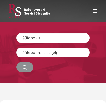
IŠČEM RAČUNOVODJO
SEM RAČUNOVODJA
ZAPOSLITEV
O NAS