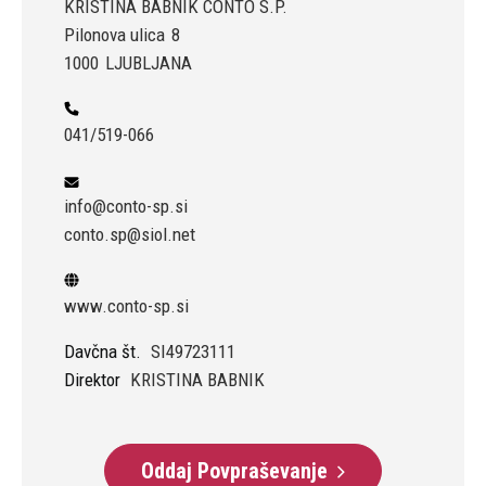
KRISTINA BABNIK CONTO S.P.
Pilonova ulica
8
1000
LJUBLJANA
041/519-066
info@conto-sp.si
conto.sp@siol.net
www.conto-sp.si
Davčna št.
SI49723111
Direktor
KRISTINA BABNIK
Oddaj Povpraševanje