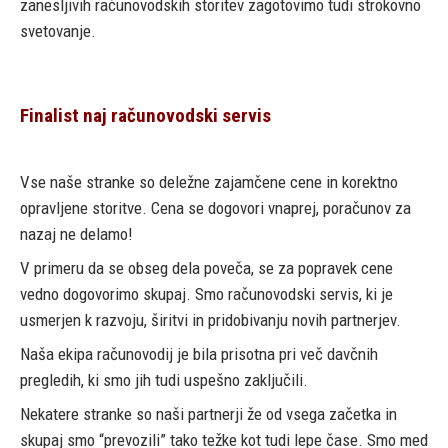
zanesljivih računovodskih storitev zagotovimo tudi strokovno
svetovanje.
Finalist naj računovodski servis
Vse naše stranke so deležne zajamčene cene in korektno
opravljene storitve. Cena se dogovori vnaprej, poračunov za
nazaj ne delamo!
V primeru da se obseg dela poveča, se za popravek cene
vedno dogovorimo skupaj. Smo računovodski servis, ki je
usmerjen k razvoju, širitvi in pridobivanju novih partnerjev.
Naša ekipa računovodij je bila prisotna pri več davčnih
pregledih, ki smo jih tudi uspešno zaključili.
Nekatere stranke so naši partnerji že od vsega začetka in
skupaj smo “prevozili” tako težke kot tudi lepe čase. Smo med