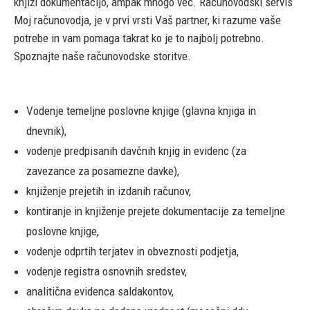
knjiži dokumentacijo, ampak mnogo več. Računovodski servis
Moj računovodja, je v prvi vrsti Vaš partner, ki razume vaše
potrebe in vam pomaga takrat ko je to najbolj potrebno.
Spoznajte naše računovodske storitve.
Vodenje temeljne poslovne knjige (glavna knjiga in
dnevnik),
vodenje predpisanih davčnih knjig in evidenc (za
zavezance za posamezne davke),
knjiženje prejetih in izdanih računov,
kontiranje in knjiženje prejete dokumentacije za temeljne
poslovne knjige,
vodenje odprtih terjatev in obveznosti podjetja,
vodenje registra osnovnih sredstev,
analitična evidenca saldakontov,