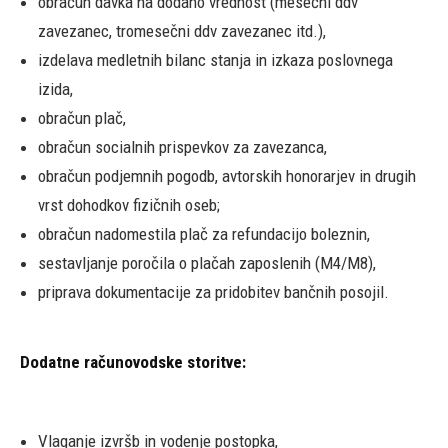
obračun davka na dodano vrednost (mesečni ddv
zavezanec, tromesečni ddv zavezanec itd.),
izdelava medletnih bilanc stanja in izkaza poslovnega
izida,
obračun plač,
obračun socialnih prispevkov za zavezanca,
obračun podjemnih pogodb, avtorskih honorarjev in drugih
vrst dohodkov fizičnih oseb;
obračun nadomestila plač za refundacijo boleznin,
sestavljanje poročila o plačah zaposlenih (M4/M8),
priprava dokumentacije za pridobitev bančnih posojil.
Dodatne računovodske storitve:
Vlaganje izvršb in vodenje postopka,