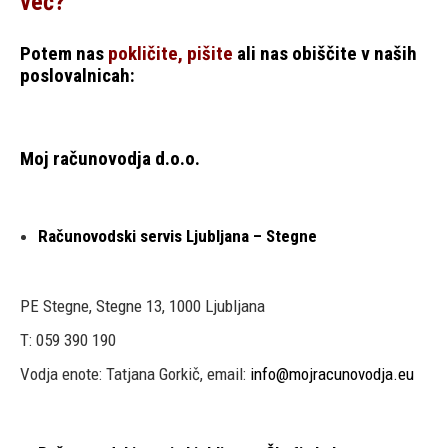
več?
Potem nas
pokličite,
pišite
ali nas obiščite v naših
poslovalnicah:
Moj računovodja d.o.o.
Računovodski servis Ljubljana – Stegne
PE Stegne, Stegne 13, 1000 Ljubljana
T: 059 390 190
Vodja enote: Tatjana Gorkič, email:
info@mojracunovodja.eu