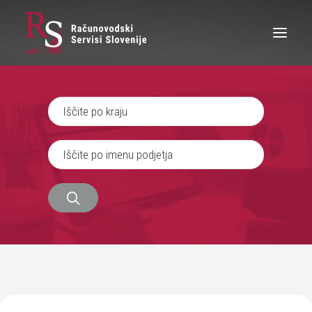
IŠČEM RAČUNOVODJO
SEM RAČUNOVODJA
ZAPOSLITEV
O NAS