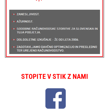
STOPITE V STIK Z NAMI