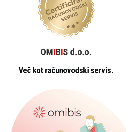
OM
I
B
I
S d.o.o.
Več kot računovodski servis.