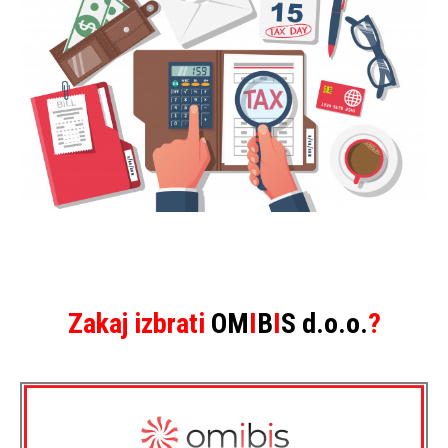
Zakaj izbrati
OM
I
B
I
S d.o.o.
?