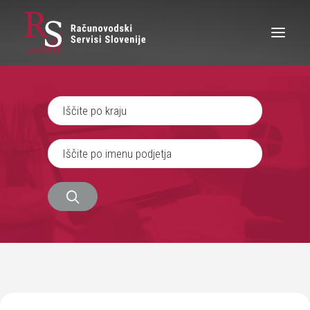
IŠČEM RAČUNOVODJO
SEM RAČUNOVODJA
ZAPOSLITEV
O NAS