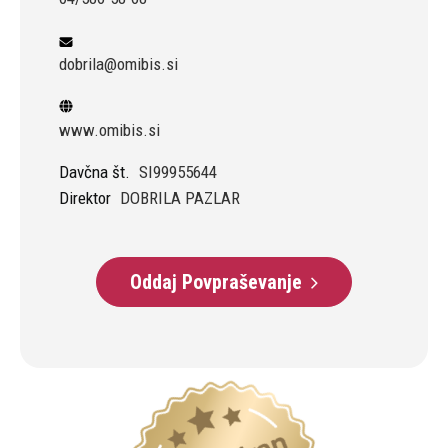
dobrila@omibis.si
www.omibis.si
Davčna št.
SI99955644
Direktor
DOBRILA PAZLAR
Oddaj Povpraševanje