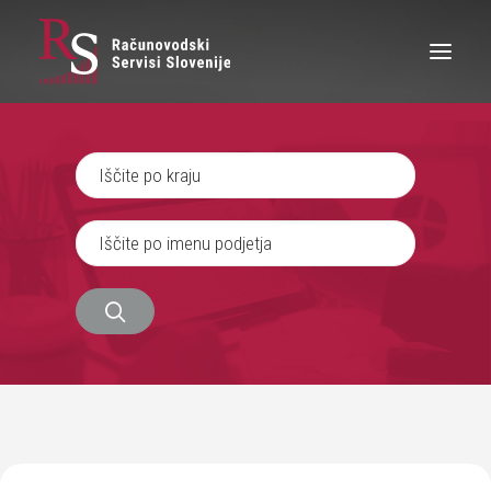
IŠČEM RAČUNOVODJO
SEM RAČUNOVODJA
ZAPOSLITEV
O NAS