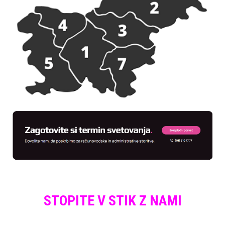
STOPITE V STIK Z NAMI