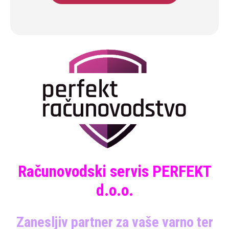
Računovodski servis PERFEKT
d.o.o.
Zanesljiv partner za vaše varno ter