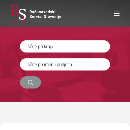
IŠČEM RAČUNOVODJO
SEM RAČUNOVODJA
ZAPOSLITEV
O NAS