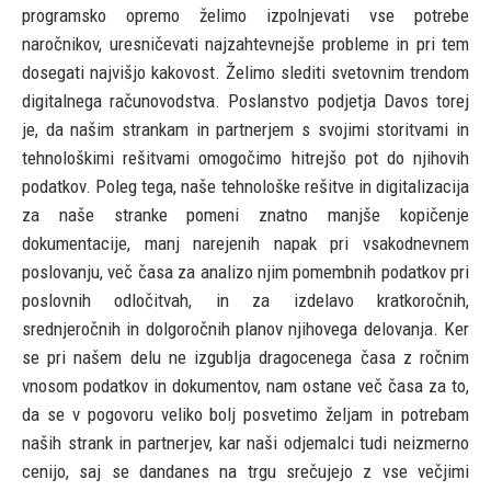
programsko opremo želimo izpolnjevati vse potrebe
naročnikov, uresničevati najzahtevnejše probleme in pri tem
dosegati najvišjo kakovost. Želimo slediti svetovnim trendom
digitalnega računovodstva. Poslanstvo podjetja Davos torej
je, da našim strankam in partnerjem s svojimi storitvami in
tehnološkimi rešitvami omogočimo hitrejšo pot do njihovih
podatkov. Poleg tega, naše tehnološke rešitve in digitalizacija
za naše stranke pomeni znatno manjše kopičenje
dokumentacije, manj narejenih napak pri vsakodnevnem
poslovanju, več časa za analizo njim pomembnih podatkov pri
poslovnih odločitvah, in za izdelavo kratkoročnih,
srednjeročnih in dolgoročnih planov njihovega delovanja. Ker
se pri našem delu ne izgublja dragocenega časa z ročnim
vnosom podatkov in dokumentov, nam ostane več časa za to,
da se v pogovoru veliko bolj posvetimo željam in potrebam
naših strank in partnerjev, kar naši odjemalci tudi neizmerno
cenijo, saj se dandanes na trgu srečujejo z vse večjimi