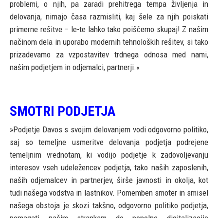
problemi, o njih, pa zaradi prehitrega tempa življenja in
delovanja, nimajo časa razmisliti, kaj šele za njih poiskati
primerne rešitve – le-te lahko tako poiščemo skupaj! Z našim
načinom dela in uporabo modernih tehnoloških rešitev, si tako
prizadevamo za vzpostavitev trdnega odnosa med nami,
našim podjetjem in odjemalci, partnerji.«
SMOTRI PODJETJA
»Podjetje Davos s svojim delovanjem vodi odgovorno politiko,
saj so temeljne usmeritve delovanja podjetja podrejene
temeljnim vrednotam, ki vodijo podjetje k zadovoljevanju
interesov vseh udeležencev podjetja, tako naših zaposlenih,
naših odjemalcev in partnerjev, širše javnosti in okolja, kot
tudi našega vodstva in lastnikov. Pomemben smoter in smisel
našega obstoja je skozi takšno, odgovorno politiko podjetja,
pomagati našim strankam do popolne digitalizacije