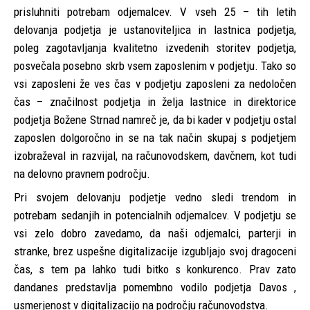
prisluhniti potrebam odjemalcev. V vseh 25 – tih letih
delovanja podjetja je ustanoviteljica in lastnica podjetja,
poleg zagotavljanja kvalitetno izvedenih storitev podjetja,
posvečala posebno skrb vsem zaposlenim v podjetju. Tako so
vsi zaposleni že ves čas v podjetju zaposleni za nedoločen
čas – značilnost podjetja in želja lastnice in direktorice
podjetja Božene Strnad namreč je, da bi kader v podjetju ostal
zaposlen dolgoročno in se na tak način skupaj s podjetjem
izobraževal in razvijal, na računovodskem, davčnem, kot tudi
na delovno pravnem področju.
Pri svojem delovanju podjetje vedno sledi trendom in
potrebam sedanjih in potencialnih odjemalcev. V podjetju se
vsi zelo dobro zavedamo, da naši odjemalci, parterji in
stranke, brez uspešne digitalizacije izgubljajo svoj dragoceni
čas, s tem pa lahko tudi bitko s konkurenco. Prav zato
dandanes predstavlja pomembno vodilo podjetja Davos ,
usmerjenost v digitalizacijo na področju računovodstva.