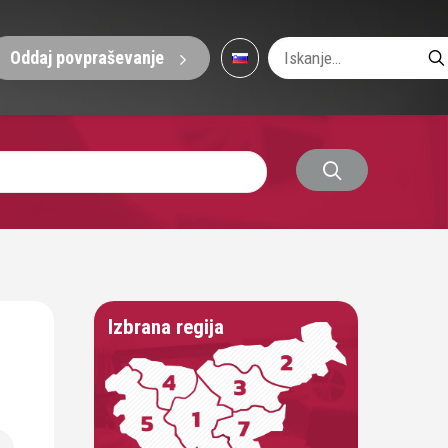
Oddaj povpraševanje
Izbrana regija