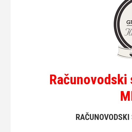
Računovodski s
M
RAČUNOVODSKI S