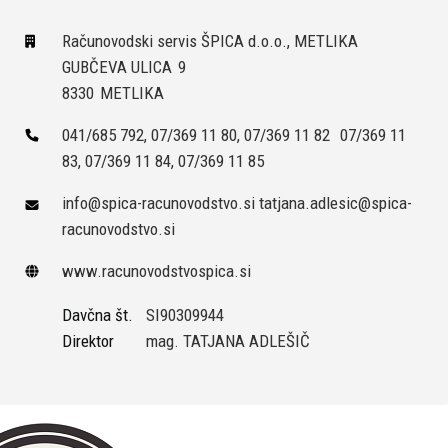
Računovodski servis ŠPICA d.o.o., METLIKA
GUBČEVA ULICA
9
8330
METLIKA
041/685 792, 07/369 11 80, 07/369 11 82
07/369 11
83, 07/369 11 84, 07/369 11 85
info@spica-racunovodstvo.si tatjana.adlesic@spica-
racunovodstvo.si
www.racunovodstvospica.si
Davčna št.
SI90309944
Direktor
mag. TATJANA ADLEŠIČ