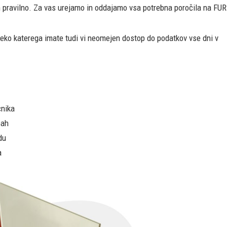
n pravilno. Za vas urejamo in oddajamo vsa potrebna poročila na FUR
eko katerega imate tudi vi neomejen dostop do podatkov vse dni v
čnika
bah
du
a