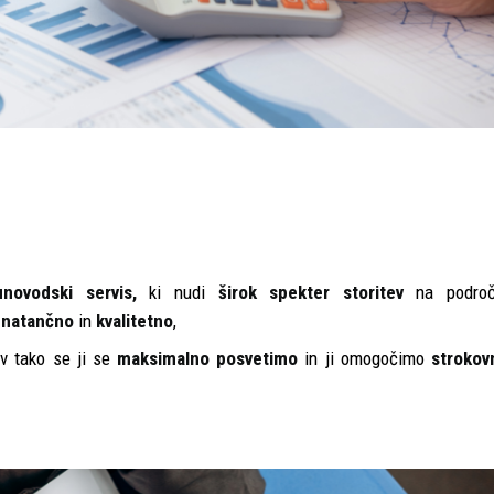
novodski servis,
ki nudi
širok spekter storitev
na področ
o
natančno
in
kvalitetno
,
v tako se ji se
maksimalno posvetimo
in ji omogočimo
strokov