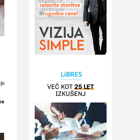
ju
ne