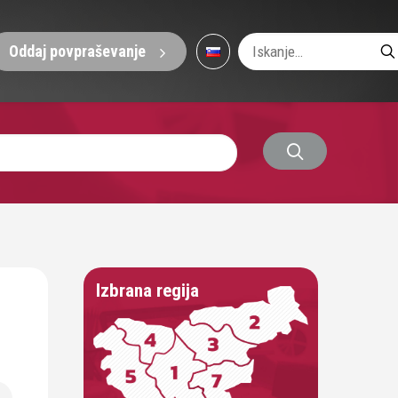
Oddaj povpraševanje
Izbrana regija