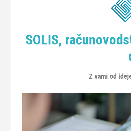
SOLIS, računovodst
Z vami od idej