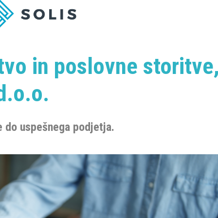
vo in poslovne storitve
d.o.o.
e do uspešnega podjetja.