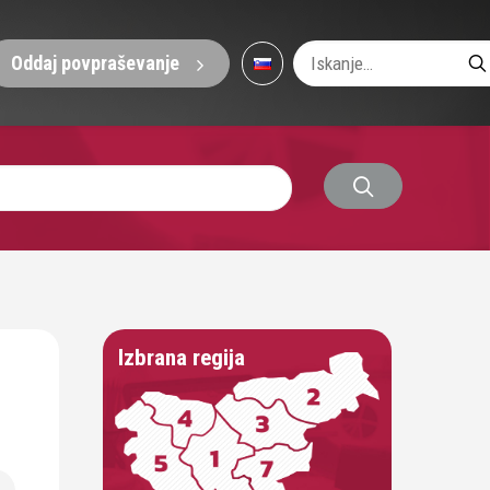
Oddaj povpraševanje
Izbrana regija