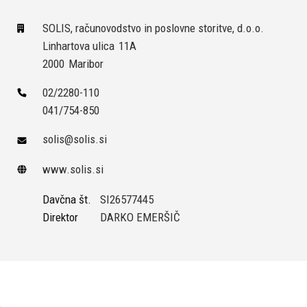
SOLIS, računovodstvo in poslovne storitve, d.o.o.
Linhartova ulica
11A
2000
Maribor
02/2280-110
041/754-850
solis@solis.si
www.solis.si
Davčna št.
SI26577445
Direktor
DARKO EMERŠIČ