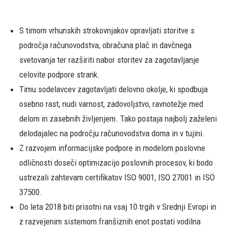
S timom vrhunskih strokovnjakov opravljati storitve s
področja računovodstva, obračuna plač in davčnega
svetovanja ter razširiti nabor storitev za zagotavljanje
celovite podpore strank.
Timu sodelavcev zagotavljati delovno okolje, ki spodbuja
osebno rast, nudi varnost, zadovoljstvo, ravnotežje med
delom in zasebnih življenjem. Tako postaja najbolj zaželeni
delodajalec na področju računovodstva doma in v tujini.
Z razvojem informacijske podpore in modelom poslovne
odličnosti doseči optimizacijo poslovnih procesov, ki bodo
ustrezali zahtevam certifikatov ISO 9001, ISO 27001 in ISO
37500.
Do leta 2018 biti prisotni na vsaj 10 trgih v Srednji Evropi in
z razvejenim sistemom franšiznih enot postati vodilna