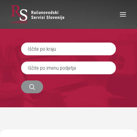
IŠČEM RAČUNOVODJO
SEM RAČUNOVODJA
ZAPOSLITEV
O NAS