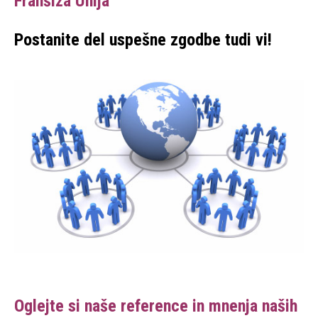
Franšiža Unija
Postanite del uspešne zgodbe tudi vi!
Oglejte si naše
reference in mnenja naših