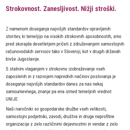
Strokovnost. Zanesljivost. Nižji stroški.
Z namenom doseganja najvišjih standardov opravljenih
storitev, ki temeljijo na visokih strokovnih sposobnostih, smo
pred skorajda desetletjem pričeli z združevanjem samostojnih
računovodskih servisov tako v Sloveniji, kot v drugih državah
bivše Jugoslavije.
S stalnim vlaganjem v strokovno izobraževanje vseh
zaposlenih in z razvojem naprednih načinov poslovanja je
doseganje najvišjih standardov danes za nas nekaj
samoumevnega, znanje pa ena izmed temeljnih vrednot
UNIJE.
Naši naročniki so gospodarske družbe vseh velikosti,
samostojni podjetniki, zavodi, društva in druge neprofitne
organizacije z zelo različnimi dejavnostmi in vendar z zelo