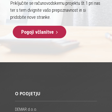
Priključite se računovodskemu projektu št.1 pri nas
ter s tem dvignite vašo prepoznavnost in si
pridobite nove stranke.
Pogoji včlanitve
O PODJETJU
DEMAR d.o.o.