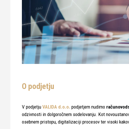
O podjetju
V podjetju
VALIDA d.o.o.
podjetjem nudimo
računovod
odzivnosti in dolgoročnem sodelovanju. Kot novoustanovl
osebnem pristopu, digitalizaciji procesov ter visoki kakov