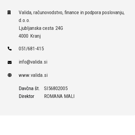
Valida, računovodstvo, finance in podpora poslovanju,
d.o.o.
Ljubljanska cesta
24G
4000
Kranj
051/681-415
info@valida.si
www.valida.si
Davčna št.
SI56802005
Direktor
ROMANA MALI