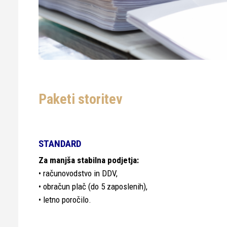
Paketi storitev
STANDARD
Za manjša stabilna podjetja:
• računovodstvo in DDV,
• obračun plač (do 5 zaposlenih),
• letno poročilo.