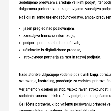
Sodelujemo predvsem s srednje velikimi podjetji ter podj
dolgoročna partnerstva in zagotavljamo zanesljivo podpo
Naš cilj ni samo urejeno računovodstvo, ampak predvsem
jasen pregled nad poslovanjem,
zanesljive finančne informacije,
podporo pri pomembnih odločitvah,
učinkovite in digitalizirane procese,
strokovnega partnerja za rast in razvoj podjetja.
Naše storitve vključujejo vodenje poslovnih knjig, obraču
svetovanje, kontroling, poročanje za vodstvo, pripravo fin
Verjamemo v oseben pristop, visoko raven strokovnosti i
sodobnih računovodskih rešitev podjetjem omogočamo uči
Če iščete partnerja, ki bo vašemu poslovanju prinesel več
računovodstva vas vabimo, da nas kontaktirate.