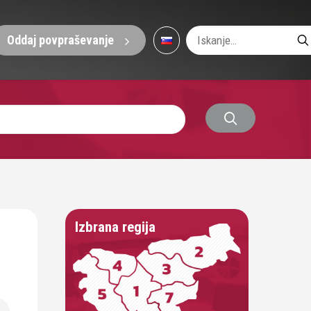
Oddaj povpraševanje
Izbrana regija