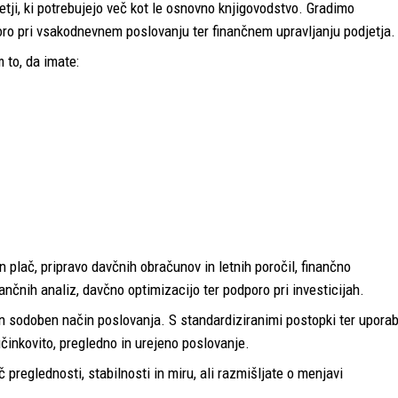
etji, ki potrebujejo več kot le osnovno knjigovodstvo. Gradimo
ro pri vsakodnevnem poslovanju ter finančnem upravljanju podjetja.
 to, da imate:
n plač, pripravo davčnih obračunov in letnih poročil, finančno
ančnih analiz, davčno optimizacijo ter podporo pri investicijah.
n sodoben način poslovanja. S standardiziranimi postopki ter upora
nkovito, pregledno in urejeno poslovanje.
 preglednosti, stabilnosti in miru, ali razmišljate o menjavi