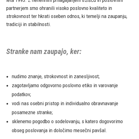
leta 1993. Z nenehnim prilagajanjem tržišču in poslovnim
partnerjem smo ohranili visoko poslovno kvaliteto in
strokovnost ter hkrati oseben odnos, ki temelji na zaupanju,
tradiciji in stabilnosti.
Stranke nam zaupajo, ker:
nudimo znanje, strokovnost in zanesljivost;
zagotavljamo odgovorno poslovno etiko in varovanje
podatkov;
vodi nas osebni pristop in individualno obravnavanje
posamezne stranke;
sklenemo pogodbo o sodelovanju, s katero dogovorimo
obseg poslovanja in določimo mesečni pavšal.