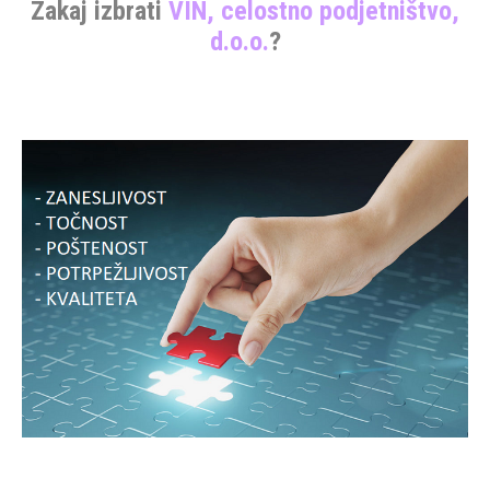
Zakaj izbrati
VIN, celostno podjetništvo,
d.o.o.
?