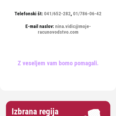
Telefonski št:
041/652-282
,
01/786-06-42
E-mail naslov:
nina.vidic@moje-
racunovodstvo.com
Z veseljem vam bomo pomagali.
Izbrana regija