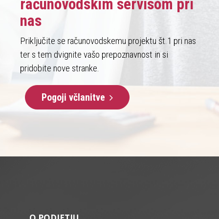
računovodskim servisom pri
nas
Priključite se računovodskemu projektu št.1 pri nas
ter s tem dvignite vašo prepoznavnost in si
pridobite nove stranke.
Pogoji včlanitve
O PODJETJU