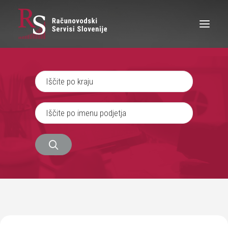
IŠČEM RAČUNOVODJO
SEM RAČUNOVODJA
ZAPOSLITEV
O NAS