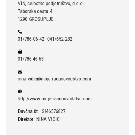
VIN, celostno podjetništvo, d.o.o.
Taborska cesta
4
1290
GROSUPLJE
01/786-06-42
041/652-282
01/786 46 63
nina.vidic@moje-racunovodstvo.com
http://www.moje-racunovodstvo.com
Davčna št.
SI46576827
Direktor
NINA VIDIC