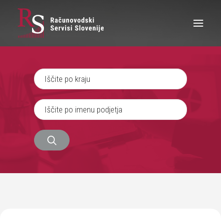
IŠČEM RAČUNOVODJO
SEM RAČUNOVODJA
ZAPOSLITEV
O NAS