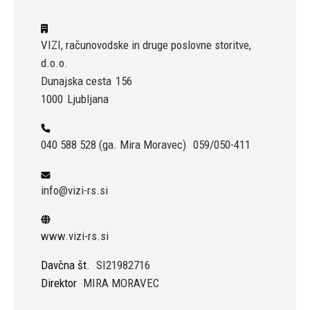
VIZI, računovodske in druge poslovne storitve,
d.o.o.
Dunajska cesta
156
1000
Ljubljana
040 588 528 (ga. Mira Moravec)
059/050-411
info@vizi-rs.si
www.vizi-rs.si
Davčna št.
SI21982716
Direktor
MIRA MORAVEC