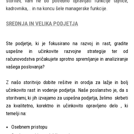
storitev, vam ne bo potrebno opravljati funkcije tajnice,
kadrovnika,.. in na koncu šele managerske funkcije.
SREDNJA IN VELIKA PODJETJA
Ste podjetje, ki je fokusirano na razvoj in rast, gradite
uspešne in učinkovite razvojne strategije ter od
računovodstva pričakujete sprotno spremljanje in analiziranje
vašega poslovanja?
Z našo storitvijo dobite rešitve in orodja za lažje in bolj
učinkovito rast in vodenje podjetja. Naše poslanstvo je, da s
storitvami, ki jih izvajamo za uspešna podjetja, želimo skrbeti
za kvalitetno, korektno in učinkovito opravljeno delo , ki
temelji na:
Osebnem pristopu