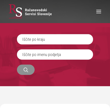
IŠČEM RAČUNOVODJO
SEM RAČUNOVODJA
ZAPOSLITEV
O NAS