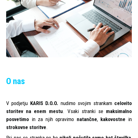
O nas
V podjetju
KARIS D.O.O.
nudimo svojim strankam
celovito
storitev na enem mestu
. Vsaki stranki se
maksimalno
posvetimo
in za njih opravimo
natančne
,
kakovostne
in
strokovne storitve
.
Pri nas se stranka ne bo
nikoli počutila samo kot številka
,