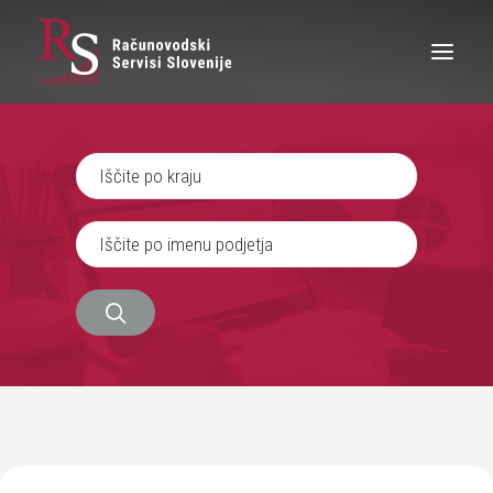
IŠČEM RAČUNOVODJO
SEM RAČUNOVODJA
ZAPOSLITEV
O NAS