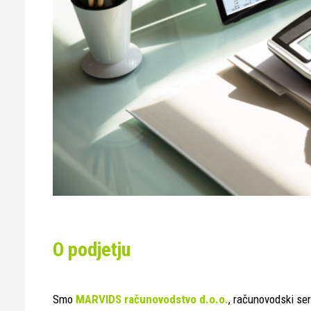
O podjetju
Smo
MARVIDS računovodstvo d.o.o.
, računovodski ser