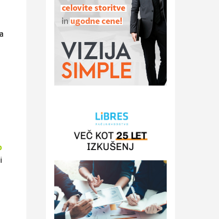
a
o
i