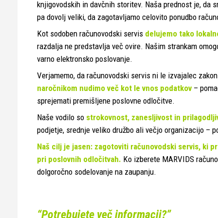
knjigovodskih in davčnih storitev. Naša prednost je, da 
pa dovolj veliki, da zagotavljamo celovito ponudbo računo
Kot sodoben računovodski servis
delujemo tako lokalno
razdalja ne predstavlja več ovire. Našim strankam omogo
varno elektronsko poslovanje.
Verjamemo, da računovodski servis ni le izvajalec zakon
naročnikom nudimo več kot le vnos podatkov
– pomag
sprejemati premišljene poslovne odločitve.
Naše vodilo so
strokovnost, zanesljivost in prilagodlji
podjetje, srednje veliko družbo ali večjo organizacijo – p
Naš cilj je jasen: zagotoviti računovodski servis, ki
pri poslovnih odločitvah.
Ko izberete MARVIDS računovod
dolgoročno sodelovanje na zaupanju.
“Potrebujete več informacij?”