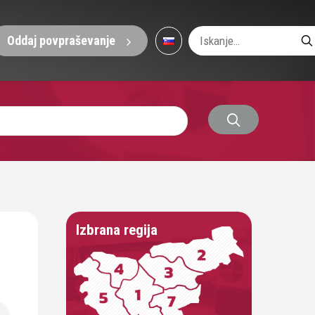
Oddaj povpraševanje
Izbrana regija