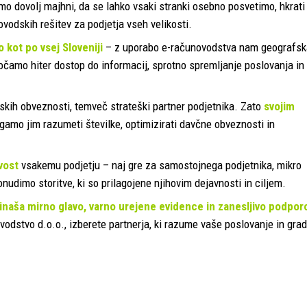
smo dovolj majhni, da se lahko vsaki stranki osebno posvetimo, hkrati
vodskih rešitev za podjetja vseh velikosti.
 kot po vsej Sloveniji
– z uporabo e-računovodstva nam geografsk
čamo hiter dostop do informacij, sprotno spremljanje poslovanja in
skih obveznosti, temveč strateški partner podjetnika. Zato
svojim
amo jim razumeti številke, optimizirati davčne obveznosti in
vost
vsakemu podjetju – naj gre za samostojnega podjetnika, mikro
onudimo storitve, ki so prilagojene njihovim dejavnosti in ciljem.
 prinaša mirno glavo, varno urejene evidence in zanesljivo podpor
stvo d.o.o., izberete partnerja, ki razume vaše poslovanje in grad