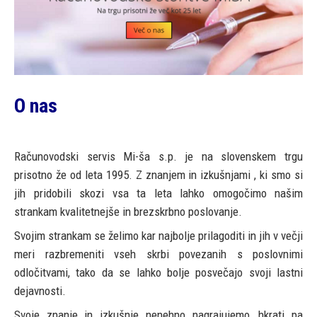
O nas
Računovodski servis Mi-ša s.p. je na slovenskem trgu
prisotno že od leta 1995. Z znanjem in izkušnjami , ki smo si
jih pridobili skozi vsa ta leta lahko omogočimo našim
strankam kvalitetnejše in brezskrbno poslovanje.
Svojim strankam se želimo kar najbolje prilagoditi in jih v večji
meri razbremeniti vseh skrbi povezanih s poslovnimi
odločitvami, tako da se lahko bolje posvečajo svoji lastni
dejavnosti.
Svoje znanje in izkušnje nenehno nagrajujemo, hkrati pa