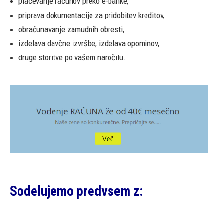
plačevanje računov preko e-banke,
priprava dokumentacije za pridobitev kreditov,
obračunavanje zamudnih obresti,
izdelava davčne izvršbe, izdelava opominov,
druge storitve po vašem naročilu.
Sodelujemo predvsem z: