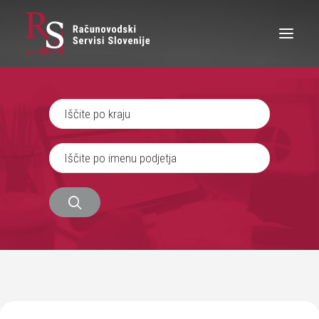
IŠČEM RAČUNOVODJO
SEM RAČUNOVODJA
ZAPOSLITEV
O NAS