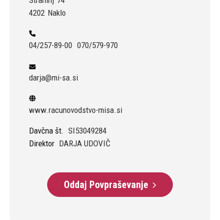
Strahinj
74
4202
Naklo
04/257-89-00
070/579-970
darja@mi-sa.si
www.racunovodstvo-misa.si
Davčna št.
SI53049284
Direktor
DARJA UDOVIČ
Oddaj Povpraševanje