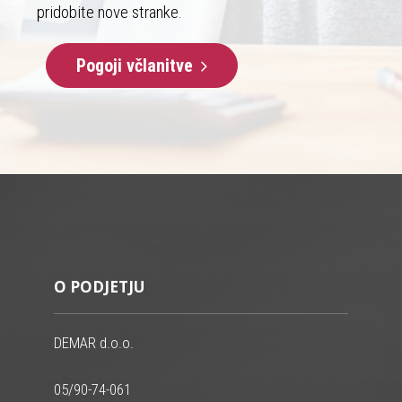
pridobite nove stranke.
Pogoji včlanitve
O PODJETJU
DEMAR d.o.o.
05/90-74-061